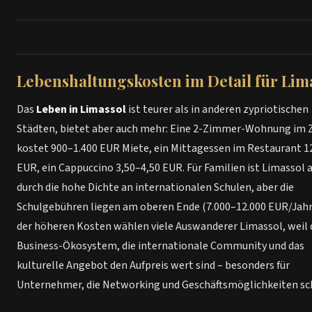
Wenn Sie das Geschäftsumfeld, Networking und ein aktives Soziall
schätzen – ja. Für Unternehmer im Finanzbereich ist Limassol der b
Standort auf Zypern. Wenn das Budget knapper ist oder Sie Ruhe
Lebenshaltungskosten im Detail für Lim
bevorzugen, bieten
Larnaca
und
Paphos
ein besseres Preis-Leistu
Verhältnis.
Das
Leben in Limassol
ist teurer als in anderen zypriotischen
Städten, bietet aber auch mehr: Eine 2-Zimmer-Wohnung im
kostet 900–1.400 EUR Miete, ein Mittagessen im Restaurant 1
EUR, ein Cappuccino 3,50–4,50 EUR. Für Familien ist Limassol 
durch die hohe Dichte an internationalen Schulen, aber die
Schulgebühren liegen am oberen Ende (7.000–12.000 EUR/Jahr
der höheren Kosten wählen viele Auswanderer Limassol, weil 
Business-Ökosystem, die internationale Community und das
kulturelle Angebot den Aufpreis wert sind – besonders für
Unternehmer, die Networking und Geschäftsmöglichkeiten sc