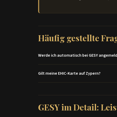
Häufig gestellte Fr
Werde ich automatisch bei GESY angemel
Nein, Sie müssen sich aktiv bei GESY registriere
Gilt meine EHIC-Karte auf Zypern?
Ihrem Yellow Slip und einem Nachweis über Ihre 
Die Europäische Krankenversicherungskarte (EH
Zypern leben, müssen Sie sich im zypriotischen 
GESY im Detail: Lei