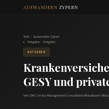
AUSWANDERN
ZYPERN
Start
›
Auswandern Zypern
Ratgeber
›
Ratgeber
RATGEBER
Krankenversiche
GESY und privat
Von CMC Certus Management Consultants
Aktualisiert: Mär