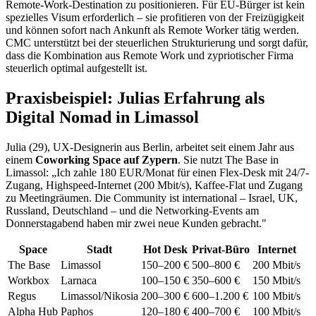
Remote-Work-Destination zu positionieren. Für EU-Bürger ist kein
spezielles Visum erforderlich – sie profitieren von der Freizügigkeit
und können sofort nach Ankunft als Remote Worker tätig werden.
CMC unterstützt bei der steuerlichen Strukturierung und sorgt dafür,
dass die Kombination aus Remote Work und zypriotischer Firma
steuerlich optimal aufgestellt ist.
Praxisbeispiel: Julias Erfahrung als
Digital Nomad in Limassol
Julia (29), UX-Designerin aus Berlin, arbeitet seit einem Jahr aus
einem
Coworking Space auf Zypern
. Sie nutzt The Base in
Limassol: „Ich zahle 180 EUR/Monat für einen Flex-Desk mit 24/7-
Zugang, Highspeed-Internet (200 Mbit/s), Kaffee-Flat und Zugang
zu Meetingräumen. Die Community ist international – Israel, UK,
Russland, Deutschland – und die Networking-Events am
Donnerstagabend haben mir zwei neue Kunden gebracht."
Space
Stadt
Hot Desk
Privat-Büro
Internet
The Base
Limassol
150–200 €
500–800 €
200 Mbit/s
Workbox
Larnaca
100–150 €
350–600 €
150 Mbit/s
Regus
Limassol/Nikosia
200–300 €
600–1.200 €
100 Mbit/s
Alpha Hub
Paphos
120–180 €
400–700 €
100 Mbit/s