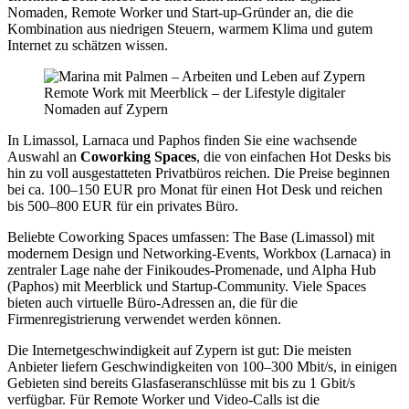
Nomaden, Remote Worker und Start-up-Gründer an, die die
Kombination aus niedrigen Steuern, warmem Klima und gutem
Internet zu schätzen wissen.
Remote Work mit Meerblick – der Lifestyle digitaler
Nomaden auf Zypern
In Limassol, Larnaca und Paphos finden Sie eine wachsende
Auswahl an
Coworking Spaces
, die von einfachen Hot Desks bis
hin zu voll ausgestatteten Privatbüros reichen. Die Preise beginnen
bei ca. 100–150 EUR pro Monat für einen Hot Desk und reichen
bis 500–800 EUR für ein privates Büro.
Beliebte Coworking Spaces umfassen: The Base (Limassol) mit
modernem Design und Networking-Events, Workbox (Larnaca) in
zentraler Lage nahe der Finikoudes-Promenade, und Alpha Hub
(Paphos) mit Meerblick und Startup-Community. Viele Spaces
bieten auch virtuelle Büro-Adressen an, die für die
Firmenregistrierung verwendet werden können.
Die Internetgeschwindigkeit auf Zypern ist gut: Die meisten
Anbieter liefern Geschwindigkeiten von 100–300 Mbit/s, in einigen
Gebieten sind bereits Glasfaseranschlüsse mit bis zu 1 Gbit/s
verfügbar. Für Remote Worker und Video-Calls ist die