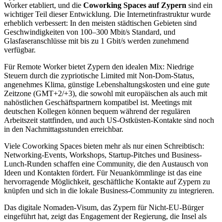
Worker etabliert, und die
Coworking Spaces auf Zypern
sind ein
wichtiger Teil dieser Entwicklung. Die Internetinfrastruktur wurde
erheblich verbessert: In den meisten städtischen Gebieten sind
Geschwindigkeiten von 100–300 Mbit/s Standard, und
Glasfaseranschlüsse mit bis zu 1 Gbit/s werden zunehmend
verfügbar.
Für Remote Worker bietet Zypern den idealen Mix: Niedrige
Steuern durch die zypriotische Limited mit Non-Dom-Status,
angenehmes Klima, günstige Lebenshaltungskosten und eine gute
Zeitzone (GMT+2/+3), die sowohl mit europäischen als auch mit
nahöstlichen Geschäftspartnern kompatibel ist. Meetings mit
deutschen Kollegen können bequem während der regulären
Arbeitszeit stattfinden, und auch US-Ostküsten-Kontakte sind noch
in den Nachmittagsstunden erreichbar.
Viele Coworking Spaces bieten mehr als nur einen Schreibtisch:
Networking-Events, Workshops, Startup-Pitches und Business-
Lunch-Runden schaffen eine Community, die den Austausch von
Ideen und Kontakten fördert. Für Neuankömmlinge ist das eine
hervorragende Möglichkeit, geschäftliche Kontakte auf Zypern zu
knüpfen und sich in die lokale Business-Community zu integrieren.
Das digitale Nomaden-Visum, das Zypern für Nicht-EU-Bürger
eingeführt hat, zeigt das Engagement der Regierung, die Insel als