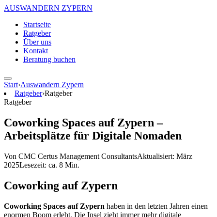
AUSWANDERN
ZYPERN
Startseite
Ratgeber
Über uns
Kontakt
Beratung buchen
Start
›
Auswandern Zypern
Ratgeber
›
Ratgeber
Ratgeber
Coworking Spaces auf Zypern –
Arbeitsplätze für Digitale Nomaden
Von CMC Certus Management Consultants
Aktualisiert: März
2025
Lesezeit: ca. 8 Min.
Coworking auf Zypern
Coworking Spaces auf Zypern
haben in den letzten Jahren einen
enormen Boom erlebt. Die Insel zieht immer mehr digitale